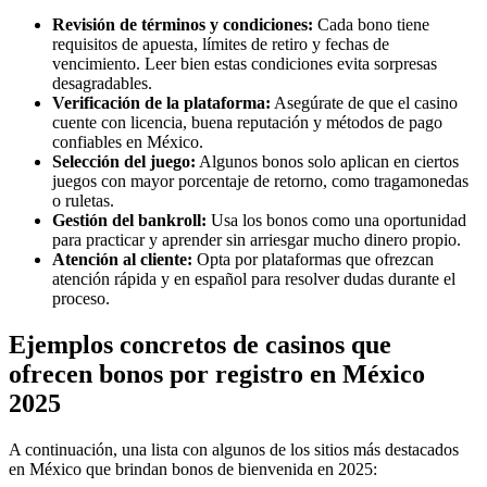
Revisión de términos y condiciones:
Cada bono tiene
requisitos de apuesta, límites de retiro y fechas de
vencimiento. Leer bien estas condiciones evita sorpresas
desagradables.
Verificación de la plataforma:
Asegúrate de que el casino
cuente con licencia, buena reputación y métodos de pago
confiables en México.
Selección del juego:
Algunos bonos solo aplican en ciertos
juegos con mayor porcentaje de retorno, como tragamonedas
o ruletas.
Gestión del bankroll:
Usa los bonos como una oportunidad
para practicar y aprender sin arriesgar mucho dinero propio.
Atención al cliente:
Opta por plataformas que ofrezcan
atención rápida y en español para resolver dudas durante el
proceso.
Ejemplos concretos de casinos que
ofrecen bonos por registro en México
2025
A continuación, una lista con algunos de los sitios más destacados
en México que brindan bonos de bienvenida en 2025: