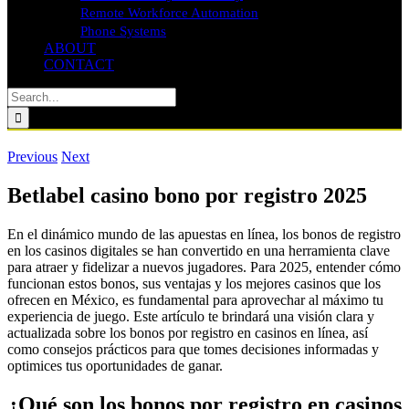
Remote Workforce Automation
Phone Systems
ABOUT
CONTACT
Search
for:
Previous
Next
Betlabel casino bono por registro 2025
En el dinámico mundo de las apuestas en línea, los bonos de registro
en los casinos digitales se han convertido en una herramienta clave
para atraer y fidelizar a nuevos jugadores. Para 2025, entender cómo
funcionan estos bonos, sus ventajas y los mejores casinos que los
ofrecen en México, es fundamental para aprovechar al máximo tu
experiencia de juego. Este artículo te brindará una visión clara y
actualizada sobre los bonos por registro en casinos en línea, así
como consejos prácticos para que tomes decisiones informadas y
optimices tus oportunidades de ganar.
¿Qué son los bonos por registro en casinos