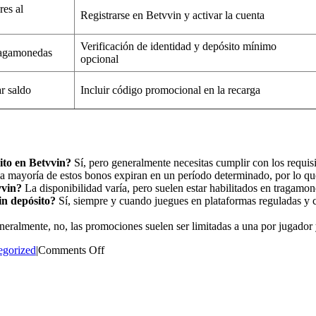
res al
Registrarse en Betvvin y activar la cuenta
Verificación de identidad y depósito mínimo
tragamonedas
opcional
ar saldo
Incluir código promocional en la recarga
ito en Betvvin?
Sí, pero generalmente necesitas cumplir con los requisi
la mayoría de estos bonos expiran en un período determinado, por lo que
vvin?
La disponibilidad varía, pero suelen estar habilitados en tragamon
in depósito?
Sí, siempre y cuando juegues en plataformas reguladas y
eralmente, no, las promociones suelen ser limitadas a una por jugador y
on
egorized
|
Comments Off
Betvvin
casino
código
promocional
bono