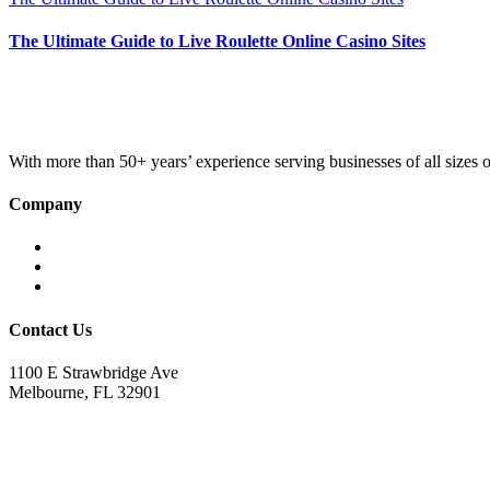
The Ultimate Guide to Live Roulette Online Casino Sites
With more than 50+ years’ experience serving businesses of all sizes
Company
Home
About KBS
Contact Us
Contact Us
1100 E Strawbridge Ave
Melbourne, FL 32901
321.723.9229
sales@kemperbusiness.com
service@kemperbusiness.com