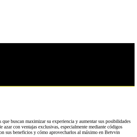
es que buscan maximizar su experiencia y aumentar sus posibilidades
de azar con ventajas exclusivas, especialmente mediante códigos
 son sus beneficios y cómo aprovecharlos al máximo en Betvvin