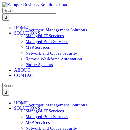
Skip
to
Search
content
for:
HOME
Document Management Solutions
SOLUTIONS
Managed IT Services
Managed Print Services
MSP Services
Network and Cyber Security
Remote Workforce Automation
Phone Systems
ABOUT
CONTACT
Search
for:
HOME
Document Management Solutions
SOLUTIONS
Managed IT Services
Managed Print Services
MSP Services
Network and Cyber Security