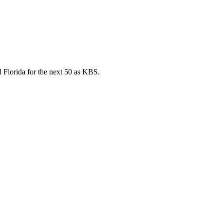
l Florida for the next 50 as KBS.