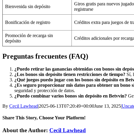
Giros gratis para nuevos jugado
Bienvenida sin depósito
registrarse
Bonificación de registro
Créditos extra para juegos de 
Promoción de recarga sin
Créditos adicionales por recarg
depósito
Preguntas frecuentes (FAQ)
¿Puedo retirar las ganancias obtenidas con bonos sin depós
¿Los bonos sin depósito tienen restricciones de tiempo?
Sí, 
¿Qué juegos puedo jugar con los bonos sin depósito en Bet
¿Es seguro proporcionar mis datos para obtener un bono s
seguridad y protección de datos.
¿Puedo combinar varios bonos sin depósito en Betvvin?
Gen
By
Cecil Lawhead
|
2025-06-13T07:20:49+00:00
June 13, 2025
|
Uncat
Share This Story, Choose Your Platform!
Facebook
X
Reddit
LinkedIn
WhatsApp
Tumblr
Pinterest
Vk
Xing
Email
About the Author:
Cecil Lawhead