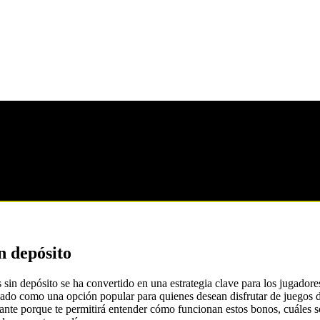
n depósito
sin depósito se ha convertido en una estrategia clave para los jugador
idado como una opción popular para quienes desean disfrutar de juegos 
tante porque te permitirá entender cómo funcionan estos bonos, cuáles