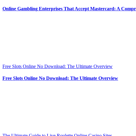
Online Gambling Enterprises That Accept Mastercard: A Compr
Free Slots Online No Download: The Ultimate Overview
Free Slots Online No Download: The Ultimate Overview
The Ultimate Guide to Live Roulette Online Casino Sites