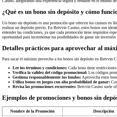
Casino, asegurando una experiencia segura y rentable en el mundo de 
¿Qué es un bono sin depósito y cómo funci
Un bono sin depósito es una promoción que ofrecen los casinos en línea
realizar un depósito previo. En Betvvin Casino, estos bonos son ideales
entender las condiciones, ya que cada promoción tiene requisitos espec
oportunidad para incrementar tus posibilidades de ganar sin inversión i
Detalles prácticos para aprovechar al máxi
Para sacar el máximo provecho a los bonos sin depósito en Betvvin Ca
Lee los términos y condiciones:
Cada bono tiene restricciones 
Verifica la validez del código promocional:
Los códigos promoc
Gestiona responsablemente tus fondos:
Aprovecha estos bonos 
Utiliza bonos en juegos con alta probabilidad de ganar:
Como
Revisa las promociones recurrentes:
Betvvin Casino suele ofr
Ejemplos de promociones y bonos sin depós
Nombre de la Promoción
Descripción