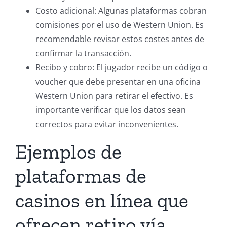
Costo adicional: Algunas plataformas cobran
comisiones por el uso de Western Union. Es
recomendable revisar estos costes antes de
confirmar la transacción.
Recibo y cobro: El jugador recibe un código o
voucher que debe presentar en una oficina
Western Union para retirar el efectivo. Es
importante verificar que los datos sean
correctos para evitar inconvenientes.
Ejemplos de
plataformas de
casinos en línea que
ofrecen retiro vía