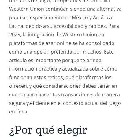
métodos de pago, las opciones de retiro vía
Western Union continúan siendo una alternativa
popular, especialmente en México y América
Latina, debido a su accesibilidad y rapidez. Para
2025, la integración de Western Union en
plataformas de azar online se ha consolidado
como una opción preferida por muchos. Este
artículo es importante porque te brinda
información práctica y actualizada sobre cómo
funcionan estos retiros, qué plataformas los
ofrecen, y qué consideraciones debes tener en
cuenta para hacer tus transacciones de manera
segura y eficiente en el contexto actual del juego
en línea.
¿Por qué elegir