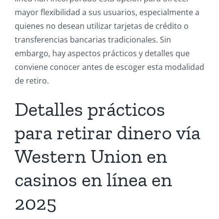
mayor flexibilidad a sus usuarios, especialmente a
quienes no desean utilizar tarjetas de crédito o
transferencias bancarias tradicionales. Sin
embargo, hay aspectos prácticos y detalles que
conviene conocer antes de escoger esta modalidad
de retiro.
Detalles prácticos
para retirar dinero vía
Western Union en
casinos en línea en
2025