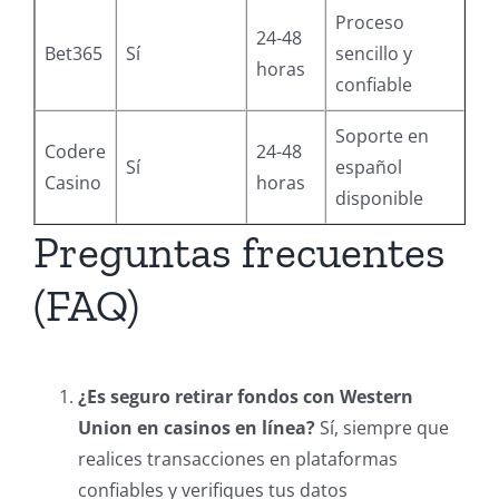
Proceso
24-48
Bet365
Sí
sencillo y
horas
confiable
Soporte en
Codere
24-48
Sí
español
Casino
horas
disponible
Preguntas frecuentes
(FAQ)
¿Es seguro retirar fondos con Western
Union en casinos en línea?
Sí, siempre que
realices transacciones en plataformas
confiables y verifiques tus datos