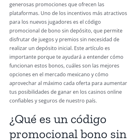
generosas promociones que ofrecen las
plataformas. Uno de los incentivos más atractivos
para los nuevos jugadores es el código
promocional de bono sin depósito, que permite
disfrutar de juegos y premios sin necesidad de
realizar un depósito inicial. Este artículo es
importante porque te ayudará a entender cómo
funcionan estos bonos, cuáles son las mejores
opciones en el mercado mexicano y cómo
aprovechar al máximo cada oferta para aumentar
tus posibilidades de ganar en los casinos online
confiables y seguros de nuestro país.
¿Qué es un código
promocional bono sin