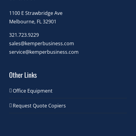
1100 E Strawbridge Ave
Melbourne, FL 32901
321.723.9229
sales@kemperbusiness.com
service@kemperbusiness.com
Other Links
Office Equipment
Request Quote Copiers