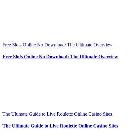
Free Slots Online No Download: The Ultimate Overview
Free Slots Online No Download: The Ultimate Overview
The Ultimate Guide to Live Roulette Online Casino Sites
The Ultimate Guide to Live Roulette Online Casino Sites