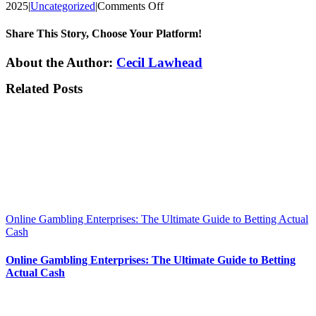
on
2025
|
Uncategorized
|
Comments Off
Jugar
en
Share This Story, Choose Your Platform!
casino
usando
Facebook
X
Reddit
LinkedIn
WhatsApp
Tumblr
Pinterest
Vk
Xing
Email
About the Author:
Cecil Lawhead
Interac
2025
Related Posts
Online Gambling Enterprises: The Ultimate Guide to Betting Actual
Cash
Online Gambling Enterprises: The Ultimate Guide to Betting
Actual Cash