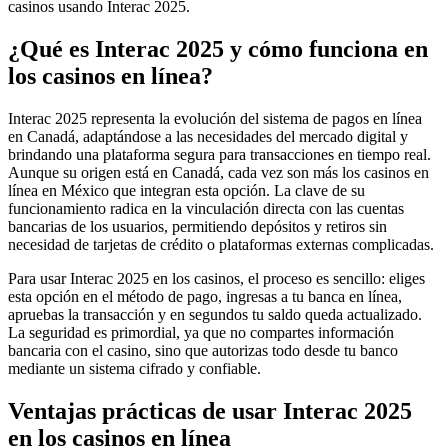
casinos usando Interac 2025.
¿Qué es Interac 2025 y cómo funciona en
los casinos en línea?
Interac 2025 representa la evolución del sistema de pagos en línea
en Canadá, adaptándose a las necesidades del mercado digital y
brindando una plataforma segura para transacciones en tiempo real.
Aunque su origen está en Canadá, cada vez son más los casinos en
línea en México que integran esta opción. La clave de su
funcionamiento radica en la vinculación directa con las cuentas
bancarias de los usuarios, permitiendo depósitos y retiros sin
necesidad de tarjetas de crédito o plataformas externas complicadas.
Para usar Interac 2025 en los casinos, el proceso es sencillo: eliges
esta opción en el método de pago, ingresas a tu banca en línea,
apruebas la transacción y en segundos tu saldo queda actualizado.
La seguridad es primordial, ya que no compartes información
bancaria con el casino, sino que autorizas todo desde tu banco
mediante un sistema cifrado y confiable.
Ventajas prácticas de usar Interac 2025
en los casinos en línea