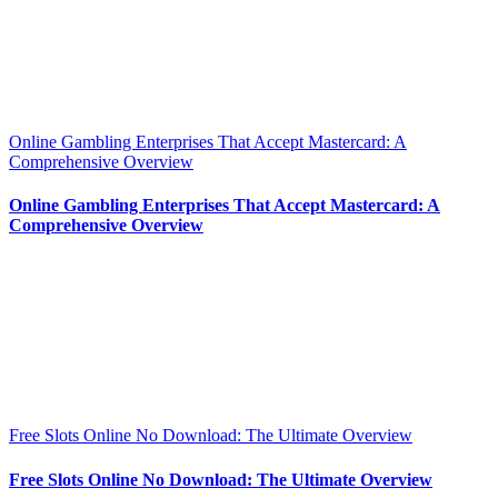
Online Gambling Enterprises That Accept Mastercard: A
Comprehensive Overview
Online Gambling Enterprises That Accept Mastercard: A
Comprehensive Overview
Free Slots Online No Download: The Ultimate Overview
Free Slots Online No Download: The Ultimate Overview