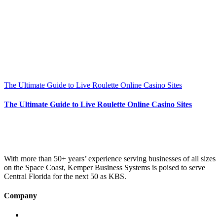
The Ultimate Guide to Live Roulette Online Casino Sites
The Ultimate Guide to Live Roulette Online Casino Sites
With more than 50+ years’ experience serving businesses of all sizes
on the Space Coast, Kemper Business Systems is poised to serve
Central Florida for the next 50 as KBS.
Company
Home