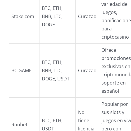
variedad de
BTC, ETH,
juegos,
Stake.com
BNB, LTC,
Curazao
bonificacion
DOGE
para
criptocasino
Ofrece
promociones
BTC, ETH,
exclusivas en
BC.GAME
BNB, LTC,
Curazao
criptomoned
DOGE, USDT
soporte en
español
Popular por
No
sus slots y
BTC, ETH,
tiene
juegos en viv
Roobet
USDT
licencia
pero con