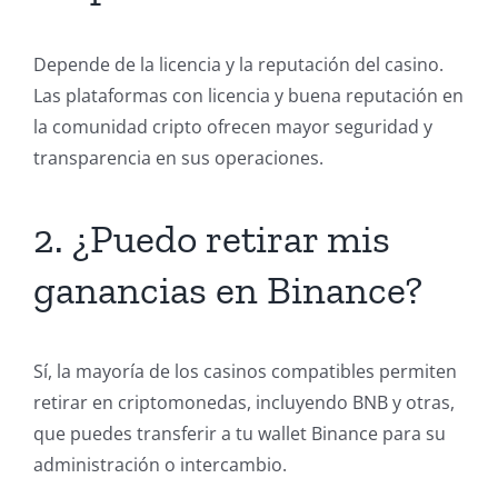
Depende de la licencia y la reputación del casino.
Las plataformas con licencia y buena reputación en
la comunidad cripto ofrecen mayor seguridad y
transparencia en sus operaciones.
2. ¿Puedo retirar mis
ganancias en Binance?
Sí, la mayoría de los casinos compatibles permiten
retirar en criptomonedas, incluyendo BNB y otras,
que puedes transferir a tu wallet Binance para su
administración o intercambio.