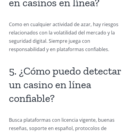
en casinos en línea?
Como en cualquier actividad de azar, hay riesgos
relacionados con la volatilidad del mercado y la
seguridad digital. Siempre juega con
responsabilidad y en plataformas confiables.
5. ¿Cómo puedo detectar
un casino en línea
confiable?
Busca plataformas con licencia vigente, buenas
reseñas, soporte en español, protocolos de