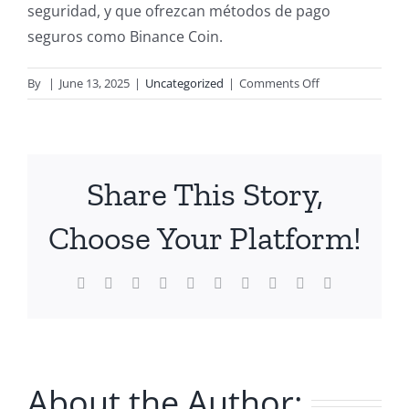
seguridad, y que ofrezcan métodos de pago
seguros como Binance Coin.
on
By
|
June 13, 2025
|
Uncategorized
|
Comments Off
Lista
de
casinos
en
Share This Story,
línea
Binance
Choose Your Platform!
Facebook
X
Reddit
LinkedIn
WhatsApp
Tumblr
Pinterest
Vk
Xing
Email
About the Author: