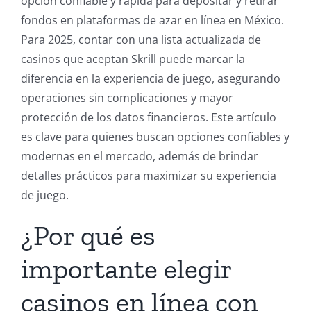
opción confiable y rápida para depositar y retirar
fondos en plataformas de azar en línea en México.
Para 2025, contar con una lista actualizada de
casinos que aceptan Skrill puede marcar la
diferencia en la experiencia de juego, asegurando
operaciones sin complicaciones y mayor
protección de los datos financieros. Este artículo
es clave para quienes buscan opciones confiables y
modernas en el mercado, además de brindar
detalles prácticos para maximizar su experiencia
de juego.
¿Por qué es
importante elegir
casinos en línea con