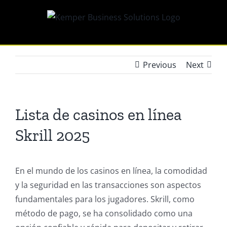
Skip
to
content
Previous
Next
Lista de casinos en línea
Skrill 2025
En el mundo de los casinos en línea, la comodidad
y la seguridad en las transacciones son aspectos
fundamentales para los jugadores. Skrill, como
método de pago, se ha consolidado como una