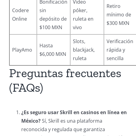
Bonificación
Video
Retiro
Codere
sin
póker,
mínimo de
Online
depósito de
ruleta en
$300 MXN
$100 MXN
vivo
Slots,
Verificación
Hasta
PlayAmo
blackjack,
rápida y
$6,000 MXN
ruleta
sencilla
Preguntas frecuentes
(FAQs)
¿Es seguro usar Skrill en casinos en línea en
México?
Sí, Skrill es una plataforma
reconocida y regulada que garantiza