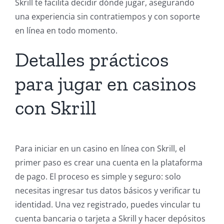
Skrill te facilita decidir dónde jugar, asegurando
una experiencia sin contratiempos y con soporte
en línea en todo momento.
Detalles prácticos
para jugar en casinos
con Skrill
Para iniciar en un casino en línea con Skrill, el
primer paso es crear una cuenta en la plataforma
de pago. El proceso es simple y seguro: solo
necesitas ingresar tus datos básicos y verificar tu
identidad. Una vez registrado, puedes vincular tu
cuenta bancaria o tarjeta a Skrill y hacer depósitos