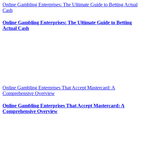
Online Gambling Enterprises: The Ultimate Guide to Betting Actual
Cash
Online Gambling Enterprises: The Ultimate Guide to Betting
Actual Cash
Online Gambling Enterprises That Accept Mastercard: A
Comprehensive Overview
Online Gambling Enterprises That Accept Mastercard: A
Comprehensive Overview