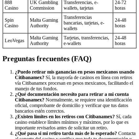
888
UK Gambling
Transferencias, e-
24-72
Casino
Commission
wallets, tarjetas
horas
Transferencias
Spin
Malta Gaming
24-48
bancarias, tarjetas, e-
Casino
Authority
horas
wallets
Malta Gaming
Tarjetas, transferencias,
24-48
LeoVegas
Authority
e-wallets
horas
Preguntas frecuentes (FAQ)
¿Puedo retirar mis ganancias en pesos mexicanos usando
Citibanamex?
Sí, la mayoría de casinos en línea con retiros
vía Citibanamex procesan en pesos mexicanos, facilitando el
manejo de tus fondos.
¿Qué documentación necesito para retirar a mi cuenta
Citibanamex?
Normalmente, se requiere una identificación
oficial, comprobante de domicilio y verificar que tus datos
bancarios estén correctos.
¿Existen límites en los retiros con Citibanamex?
Sí, cada
casino establece límites mínimos y máximos, por lo que es
importante revisarlos antes de solicitar un retiro.
¿Qué pasa si mi retiro tarda más de lo esperado?
Contacta
al soporte del casino y verifica que toda tu documentación y