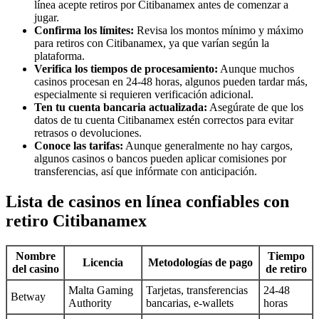
línea acepte retiros por Citibanamex antes de comenzar a
jugar.
Confirma los límites:
Revisa los montos mínimo y máximo
para retiros con Citibanamex, ya que varían según la
plataforma.
Verifica los tiempos de procesamiento:
Aunque muchos
casinos procesan en 24-48 horas, algunos pueden tardar más,
especialmente si requieren verificación adicional.
Ten tu cuenta bancaria actualizada:
Asegúrate de que los
datos de tu cuenta Citibanamex estén correctos para evitar
retrasos o devoluciones.
Conoce las tarifas:
Aunque generalmente no hay cargos,
algunos casinos o bancos pueden aplicar comisiones por
transferencias, así que infórmate con anticipación.
Lista de casinos en línea confiables con
retiro Citibanamex
Nombre
Tiempo
Licencia
Metodologías de pago
del casino
de retiro
Malta Gaming
Tarjetas, transferencias
24-48
Betway
Authority
bancarias, e-wallets
horas