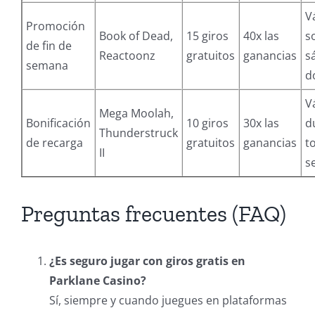
V
Promoción
Book of Dead,
15 giros
40x las
s
de fin de
Reactoonz
gratuitos
ganancias
s
semana
d
V
Mega Moolah,
Bonificación
10 giros
30x las
d
Thunderstruck
de recarga
gratuitos
ganancias
t
II
s
Preguntas frecuentes (FAQ)
¿Es seguro jugar con giros gratis en
Parklane Casino?
Sí, siempre y cuando juegues en plataformas