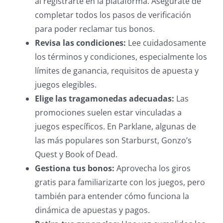
al registrarte en la plataforma. Asegúrate de
completar todos los pasos de verificación
para poder reclamar tus bonos.
Revisa las condiciones:
Lee cuidadosamente
los términos y condiciones, especialmente los
límites de ganancia, requisitos de apuesta y
juegos elegibles.
Elige las tragamonedas adecuadas:
Las
promociones suelen estar vinculadas a
juegos específicos. En Parklane, algunas de
las más populares son Starburst, Gonzo’s
Quest y Book of Dead.
Gestiona tus bonos:
Aprovecha los giros
gratis para familiarizarte con los juegos, pero
también para entender cómo funciona la
dinámica de apuestas y pagos.