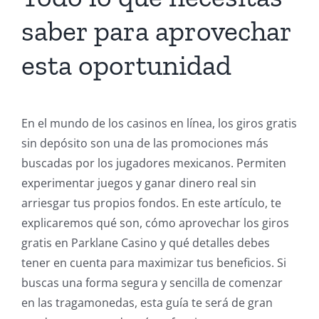
saber para aprovechar
esta oportunidad
En el mundo de los casinos en línea, los giros gratis
sin depósito son una de las promociones más
buscadas por los jugadores mexicanos. Permiten
experimentar juegos y ganar dinero real sin
arriesgar tus propios fondos. En este artículo, te
explicaremos qué son, cómo aprovechar los giros
gratis en Parklane Casino y qué detalles debes
tener en cuenta para maximizar tus beneficios. Si
buscas una forma segura y sencilla de comenzar
en las tragamonedas, esta guía te será de gran