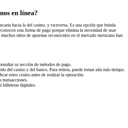
nos en línea?
ncaria hacia la del casino, y viceversa. Es una opción que brinda
reconocen esta forma de pago porque elimina la necesidad de usar
más, muchos sitios de apuestas reconocidos en el mercado mexicano han
consultar su sección de métodos de pago.
ndo del casino y del banco. Para retiros, puede tomar aún más tiempo.
ar estos costos antes de realizar la operación.
s transacciones.
billeteras digitales.