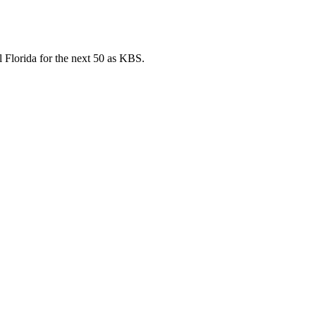
l Florida for the next 50 as KBS.