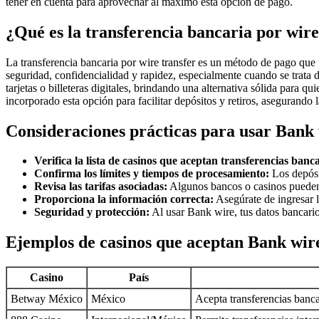
tener en cuenta para aprovechar al máximo esta opción de pago.
¿Qué es la transferencia bancaria por wire 
La transferencia bancaria por wire transfer es un método de pago que p
seguridad, confidencialidad y rapidez, especialmente cuando se trata 
tarjetas o billeteras digitales, brindando una alternativa sólida para
incorporado esta opción para facilitar depósitos y retiros, asegurando l
Consideraciones prácticas para usar Bank 
Verifica la lista de casinos que aceptan transferencias banca
Confirma los límites y tiempos de procesamiento:
Los depósi
Revisa las tarifas asociadas:
Algunos bancos o casinos pueden c
Proporciona la información correcta:
Asegúrate de ingresar l
Seguridad y protección:
Al usar Bank wire, tus datos bancarios
Ejemplos de casinos que aceptan Bank wir
Casino
País
Betway México
México
Acepta transferencias banca