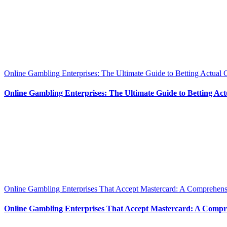
Online Gambling Enterprises: The Ultimate Guide to Betting Actual 
Online Gambling Enterprises: The Ultimate Guide to Betting Ac
Online Gambling Enterprises That Accept Mastercard: A Comprehen
Online Gambling Enterprises That Accept Mastercard: A Compr