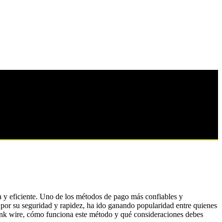
ra y eficiente. Uno de los métodos de pago más confiables y
 por su seguridad y rapidez, ha ido ganando popularidad entre quienes
Bank wire, cómo funciona este método y qué consideraciones debes