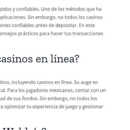
pidos y confiables. Uno de los métodos que ha
plicaciones. Sin embargo, no todos los casinos
ones confiables antes de depositar. En este
consejos prácticos para hacer tus transacciones
asinos en línea?
tios, incluyendo casinos en línea. Su auge en
cal. Para los jugadores mexicanos, contar con un
ad de sus fondos. Sin embargo, no todos los
a optimizar tu experiencia de juego y gestionar