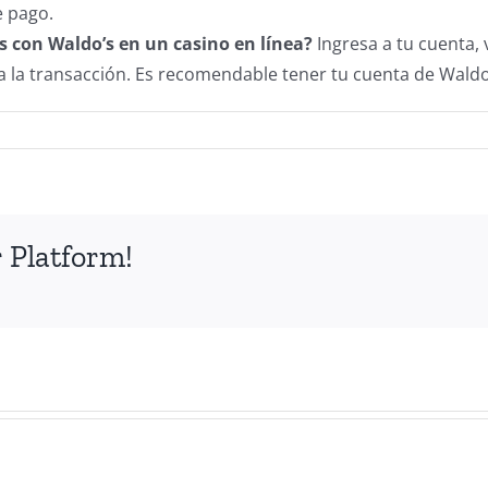
e pago.
s con Waldo’s en un casino en línea?
Ingresa a tu cuenta, 
 la transacción. Es recomendable tener tu cuenta de Waldo’
 Platform!