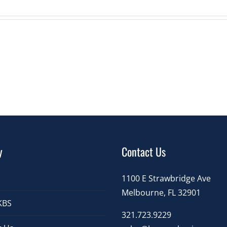
Online
Free
Gambling
Slots
Enterprises
Onlin
That
No
Accept
Down
Mastercard:
The
A
Ultim
Comprehensive
Over
y
Contact Us
Overview
1100 E Strawbridge Ave
Melbourne, FL 32901
KBS
321.723.9229