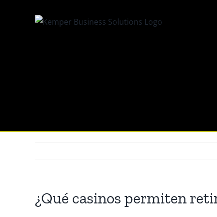
Skip
to
content
¿Qué casinos permiten reti