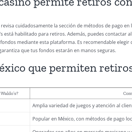
 casino permite retiros co
o, revisa cuidadosamente la sección de métodos de pago en l
s está habilitado para retiros. Además, puedes contactar al 
rar fondos mediante esta plataforma. Es recomendable elegi
 garantiza que tus fondos estarán en manos seguras.
éxico que permiten retiro
 Waldo’s?
Com
Amplia variedad de juegos y atención al clien
Popular en México, con métodos de pago loc