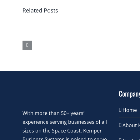
Gambling
Related Posts
Enterprises:
The
Ultimate
Guide
to
Betting
Actual
Compan
Cash
Home
With more than 50+ years’
experience serving businesses of all
About 
sizes on the Space Coast, Kemper
Business Systems is poised to serve