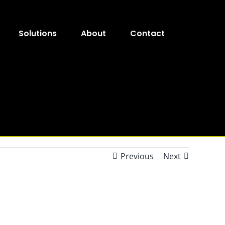
Solutions
About
Contact
Previous
Next