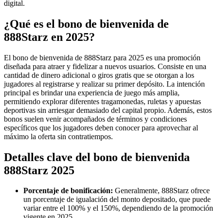
digital.
¿Qué es el bono de bienvenida de
888Starz en 2025?
El bono de bienvenida de 888Starz para 2025 es una promoción
diseñada para atraer y fidelizar a nuevos usuarios. Consiste en una
cantidad de dinero adicional o giros gratis que se otorgan a los
jugadores al registrarse y realizar su primer depósito. La intención
principal es brindar una experiencia de juego más amplia,
permitiendo explorar diferentes tragamonedas, ruletas y apuestas
deportivas sin arriesgar demasiado del capital propio. Además, estos
bonos suelen venir acompañados de términos y condiciones
específicos que los jugadores deben conocer para aprovechar al
máximo la oferta sin contratiempos.
Detalles clave del bono de bienvenida
888Starz 2025
Porcentaje de bonificación:
Generalmente, 888Starz ofrece
un porcentaje de igualación del monto depositado, que puede
variar entre el 100% y el 150%, dependiendo de la promoción
vigente en 2025.