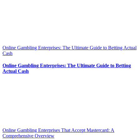
Online Gambling Enterprises: The Ultimate Guide to Betting Actual
Cash
Online Gambling Enterprises: The Ultimate Guide to Betting
Actual Cash
Online Gambling Enterprises That Accept Mastercard: A
Comprehensive Overview