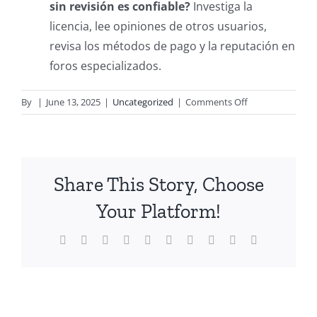
sin revisión es confiable?
Investiga la
licencia, lee opiniones de otros usuarios,
revisa los métodos de pago y la reputación en
foros especializados.
on
By
|
June 13, 2025
|
Uncategorized
|
Comments Off
Casino
sin
revisión
de
Share This Story, Choose
documentos
obligatoria
Your Platform!
para
retiro
Facebook
X
Reddit
LinkedIn
WhatsApp
Tumblr
Pinterest
Vk
Xing
Email