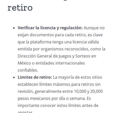
retiro
Verificar la licencia y regulación:
Aunque no
exijan documentos para cada retiro, es clave
que la plataforma tenga una licencia válida
emitida por organismos reconocidos, como la
Dirección General de Juegos y Sorteos en
México o entidades internacionales
confiables.
Limites de retiro:
La mayoría de estos sitios
establecen límites máximos para retiros sin
revisión, generalmente entre 10,000 y 20,000
pesos mexicanos por día o semana. Es
importante conocer estos límites antes de
apostar.