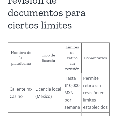
revisión de
documentos para
ciertos límites
Límites
Nombre de
de
Tipo de
la
retiro
Comentarios
licencia
plataforma
sin
revisión
Hasta
Permite
$10,000
retiro sin
Caliente.mx
Licencia local
MXN
revisión en
Casino
(México)
por
límites
semana
establecidos