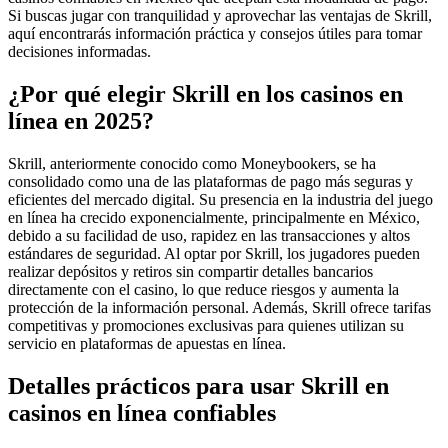
Si buscas jugar con tranquilidad y aprovechar las ventajas de Skrill,
aquí encontrarás información práctica y consejos útiles para tomar
decisiones informadas.
¿Por qué elegir Skrill en los casinos en
línea en 2025?
Skrill, anteriormente conocido como Moneybookers, se ha
consolidado como una de las plataformas de pago más seguras y
eficientes del mercado digital. Su presencia en la industria del juego
en línea ha crecido exponencialmente, principalmente en México,
debido a su facilidad de uso, rapidez en las transacciones y altos
estándares de seguridad. Al optar por Skrill, los jugadores pueden
realizar depósitos y retiros sin compartir detalles bancarios
directamente con el casino, lo que reduce riesgos y aumenta la
protección de la información personal. Además, Skrill ofrece tarifas
competitivas y promociones exclusivas para quienes utilizan su
servicio en plataformas de apuestas en línea.
Detalles prácticos para usar Skrill en
casinos en línea confiables