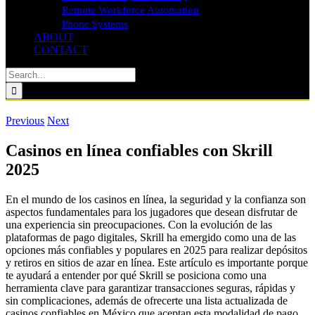
Remote Workforce Automation
Phone Systems
ABOUT
CONTACT
Search
for:
Previous
Next
Casinos en línea confiables con Skrill
2025
En el mundo de los casinos en línea, la seguridad y la confianza son
aspectos fundamentales para los jugadores que desean disfrutar de
una experiencia sin preocupaciones. Con la evolución de las
plataformas de pago digitales, Skrill ha emergido como una de las
opciones más confiables y populares en 2025 para realizar depósitos
y retiros en sitios de azar en línea. Este artículo es importante porque
te ayudará a entender por qué Skrill se posiciona como una
herramienta clave para garantizar transacciones seguras, rápidas y
sin complicaciones, además de ofrecerte una lista actualizada de
casinos confiables en México que aceptan esta modalidad de pago.