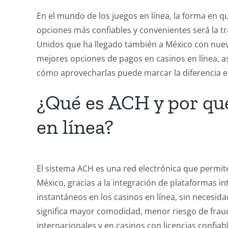
En el mundo de los juegos en línea, la forma en q
opciones más confiables y convenientes será la 
Unidos que ha llegado también a México con nueva
mejores opciones de pagos en casinos en línea, 
cómo aprovecharlas puede marcar la diferencia en 
¿Qué es ACH y por qu
en línea?
El sistema ACH es una red electrónica que permit
México, gracias a la integración de plataformas in
instantáneos en los casinos en línea, sin necesida
significa mayor comodidad, menor riesgo de frau
internacionales y en casinos con licencias confiab