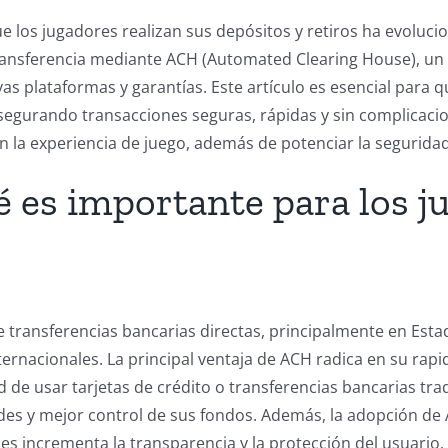
ue los jugadores realizan sus depósitos y retiros ha evoluc
transferencia mediante ACH (Automated Clearing House), un
s plataformas y garantías. Este artículo es esencial para 
asegurando transacciones seguras, rápidas y sin complicaci
la experiencia de juego, además de potenciar la seguridad f
é es importante para los 
e transferencias bancarias directas, principalmente en Est
ternacionales. La principal ventaja de ACH radica en su rap
d de usar tarjetas de crédito o transferencias bancarias tr
des y mejor control de sus fondos. Además, la adopción de
les incrementa la transparencia y la protección del usuario.