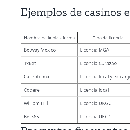
Ejemplos de casinos 
Nombre de la plataforma
Tipo de licencia
Betway México
Licencia MGA
1xBet
Licencia Curazao
Caliente.mx
Licencia local y extranj
Codere
Licencia local
William Hill
Licencia UKGC
Bet365
Licencia UKGC