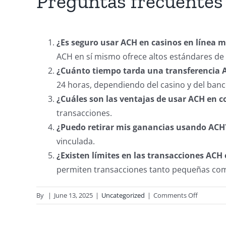
Preguntas frecuentes
¿Es seguro usar ACH en casinos en línea 
ACH en sí mismo ofrece altos estándares de
¿Cuánto tiempo tarda una transferencia A
24 horas, dependiendo del casino y del banc
¿Cuáles son las ventajas de usar ACH en c
transacciones.
¿Puedo retirar mis ganancias usando ACH
vinculada.
¿Existen límites en las transacciones ACH 
permiten transacciones tanto pequeñas co
on
By
|
June 13, 2025
|
Uncategorized
|
Comments Off
Lista
de