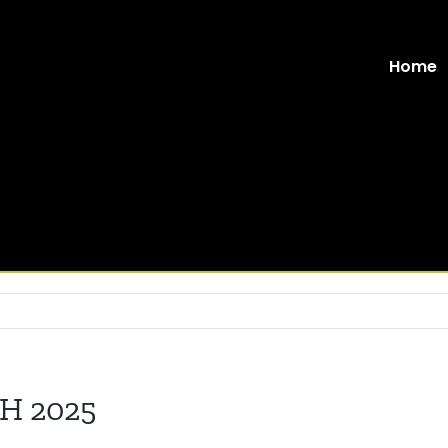
Home
CH 2025