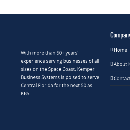
Guide
to
Betting
Actual
Compan
Cash
Home
With more than 50+ years’
experience serving businesses of all
About 
sizes on the Space Coast, Kemper
Business Systems is poised to serve
Contac
Central Florida for the next 50 as
KBS.