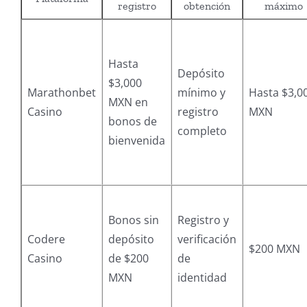
registro
obtención
máximo
Hasta
Depósito
$3,000
Marathonbet
mínimo y
Hasta $3,0
MXN en
Casino
registro
MXN
bonos de
completo
bienvenida
Bonos sin
Registro y
Codere
depósito
verificación
$200 MXN
Casino
de $200
de
MXN
identidad