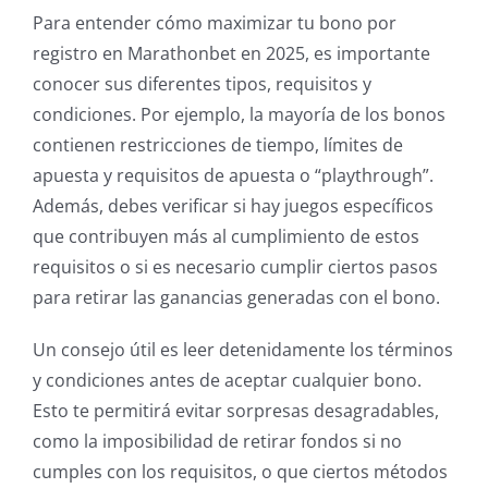
Para entender cómo maximizar tu bono por
registro en Marathonbet en 2025, es importante
conocer sus diferentes tipos, requisitos y
condiciones. Por ejemplo, la mayoría de los bonos
contienen restricciones de tiempo, límites de
apuesta y requisitos de apuesta o “playthrough”.
Además, debes verificar si hay juegos específicos
que contribuyen más al cumplimiento de estos
requisitos o si es necesario cumplir ciertos pasos
para retirar las ganancias generadas con el bono.
Un consejo útil es leer detenidamente los términos
y condiciones antes de aceptar cualquier bono.
Esto te permitirá evitar sorpresas desagradables,
como la imposibilidad de retirar fondos si no
cumples con los requisitos, o que ciertos métodos