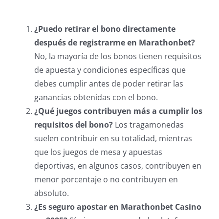
¿Puedo retirar el bono directamente
después de registrarme en Marathonbet?
No, la mayoría de los bonos tienen requisitos
de apuesta y condiciones específicas que
debes cumplir antes de poder retirar las
ganancias obtenidas con el bono.
¿Qué juegos contribuyen más a cumplir los
requisitos del bono?
Los tragamonedas
suelen contribuir en su totalidad, mientras
que los juegos de mesa y apuestas
deportivas, en algunos casos, contribuyen en
menor porcentaje o no contribuyen en
absoluto.
¿Es seguro apostar en Marathonbet Casino