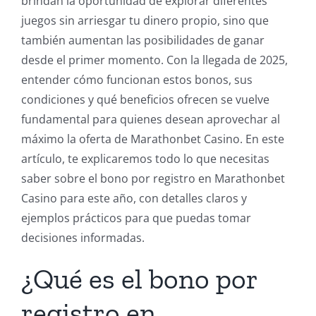
brindan la oportunidad de explorar diferentes
juegos sin arriesgar tu dinero propio, sino que
también aumentan las posibilidades de ganar
desde el primer momento. Con la llegada de 2025,
entender cómo funcionan estos bonos, sus
condiciones y qué beneficios ofrecen se vuelve
fundamental para quienes desean aprovechar al
máximo la oferta de Marathonbet Casino. En este
artículo, te explicaremos todo lo que necesitas
saber sobre el bono por registro en Marathonbet
Casino para este año, con detalles claros y
ejemplos prácticos para que puedas tomar
decisiones informadas.
¿Qué es el bono por
registro en