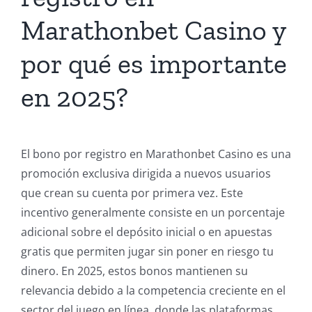
Marathonbet Casino y
por qué es importante
en 2025?
El bono por registro en Marathonbet Casino es una
promoción exclusiva dirigida a nuevos usuarios
que crean su cuenta por primera vez. Este
incentivo generalmente consiste en un porcentaje
adicional sobre el depósito inicial o en apuestas
gratis que permiten jugar sin poner en riesgo tu
dinero. En 2025, estos bonos mantienen su
relevancia debido a la competencia creciente en el
sector del juego en línea, donde las plataformas