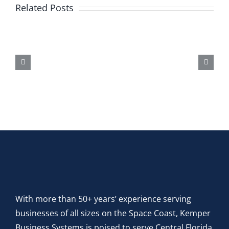
Gambling
Free
Related Posts
Gambling
Ulti
Enterprises:
Slots
Enterprises
Guid
The
Online
That
to
Ultimate
No
Accept
Live
Guide
Download:
Mastercard:
Roul
to
The
A
Onli
Betting
Ultimate
Comprehensive
Casi
Actual
Overview
Overview
Sites
Cash
With more than 50+ years’ experience serving
businesses of all sizes on the Space Coast, Kemper
Business Systems is poised to serve Central Florida