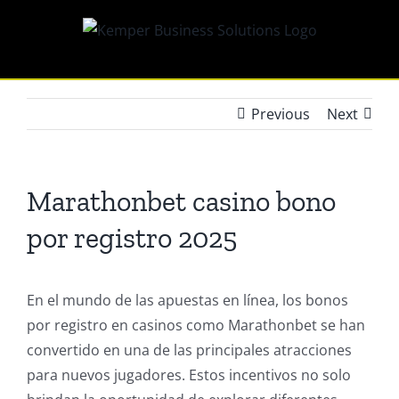
Skip
to
content
Previous
Next
Marathonbet casino bono
por registro 2025
En el mundo de las apuestas en línea, los bonos
por registro en casinos como Marathonbet se han
convertido en una de las principales atracciones
para nuevos jugadores. Estos incentivos no solo