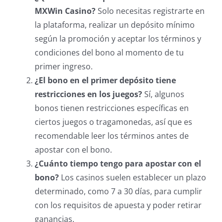
MXWin Casino?
Solo necesitas registrarte en
la plataforma, realizar un depósito mínimo
según la promoción y aceptar los términos y
condiciones del bono al momento de tu
primer ingreso.
¿El bono en el primer depósito tiene
restricciones en los juegos?
Sí, algunos
bonos tienen restricciones específicas en
ciertos juegos o tragamonedas, así que es
recomendable leer los términos antes de
apostar con el bono.
¿Cuánto tiempo tengo para apostar con el
bono?
Los casinos suelen establecer un plazo
determinado, como 7 a 30 días, para cumplir
con los requisitos de apuesta y poder retirar
ganancias.