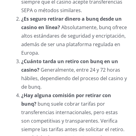
siempre que el casino acepte transferencias
SEPA o métodos similares.
¿Es seguro retirar dinero a bunq desde un
casino en línea?
Absolutamente, bunq ofrece
altos estándares de seguridad y encriptación,
además de ser una plataforma regulada en
Europa.
¿Cuánto tarda un retiro con bunq en un
casino?
Generalmente, entre 24 y 72 horas
hábiles, dependiendo del proceso del casino y
de bunq.
¿Hay alguna comisión por retirar con
bunq?
bunq suele cobrar tarifas por
transferencias internacionales, pero estas
son competitivas y transparentes. Verifica
siempre las tarifas antes de solicitar el retiro.