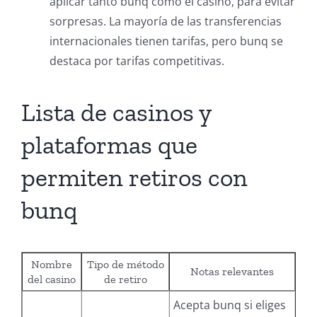
aplicar tanto bunq como el casino, para evitar
sorpresas. La mayoría de las transferencias
internacionales tienen tarifas, pero bunq se
destaca por tarifas competitivas.
Lista de casinos y
plataformas que
permiten retiros con
bunq
Nombre
Tipo de método
Notas relevantes
del casino
de retiro
Acepta bunq si eliges