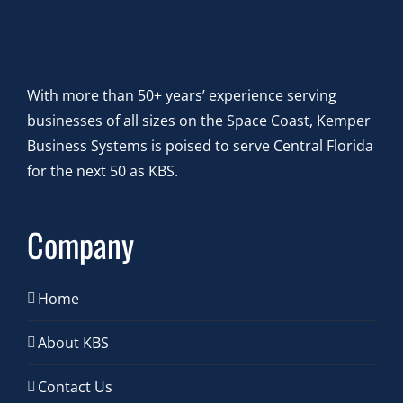
Compre
Actual
Overvi
Cash
With more than 50+ years’ experience serving
businesses of all sizes on the Space Coast, Kemper
Business Systems is poised to serve Central Florida
for the next 50 as KBS.
Company
Home
About KBS
Contact Us