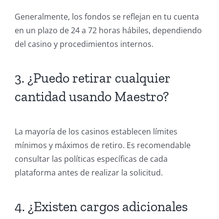
Generalmente, los fondos se reflejan en tu cuenta
en un plazo de 24 a 72 horas hábiles, dependiendo
del casino y procedimientos internos.
3. ¿Puedo retirar cualquier
cantidad usando Maestro?
La mayoría de los casinos establecen límites
mínimos y máximos de retiro. Es recomendable
consultar las políticas específicas de cada
plataforma antes de realizar la solicitud.
4. ¿Existen cargos adicionales