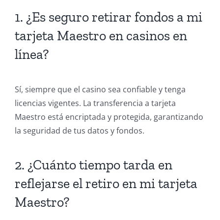
1. ¿Es seguro retirar fondos a mi
tarjeta Maestro en casinos en
línea?
Sí, siempre que el casino sea confiable y tenga
licencias vigentes. La transferencia a tarjeta
Maestro está encriptada y protegida, garantizando
la seguridad de tus datos y fondos.
2. ¿Cuánto tiempo tarda en
reflejarse el retiro en mi tarjeta
Maestro?