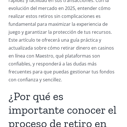
rapidez y facilidad en sus transacciones. Con la
evolución del mercado en 2025, entender cómo
realizar estos retiros sin complicaciones es
fundamental para maximizar la experiencia de
juego y garantizar la protección de tus recursos.
Este artículo te ofrecerá una guía práctica y
actualizada sobre cómo retirar dinero en casinos
en línea con Maestro, qué plataformas son
confiables, y responderá a las dudas más
frecuentes para que puedas gestionar tus fondos
con confianza y sencillez.
¿Por qué es
importante conocer el
proceso de retiro en