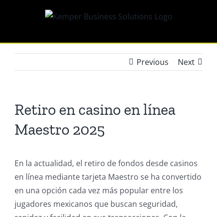
Skip
to
content
Previous
Next
Retiro en casino en línea
Maestro 2025
En la actualidad, el retiro de fondos desde casinos
en línea mediante tarjeta Maestro se ha convertido
en una opción cada vez más popular entre los
jugadores mexicanos que buscan seguridad,