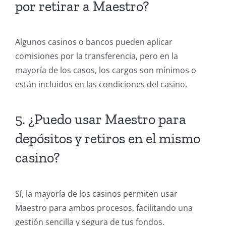
por retirar a Maestro?
Algunos casinos o bancos pueden aplicar
comisiones por la transferencia, pero en la
mayoría de los casos, los cargos son mínimos o
están incluidos en las condiciones del casino.
5. ¿Puedo usar Maestro para
depósitos y retiros en el mismo
casino?
Sí, la mayoría de los casinos permiten usar
Maestro para ambos procesos, facilitando una
gestión sencilla y segura de tus fondos.