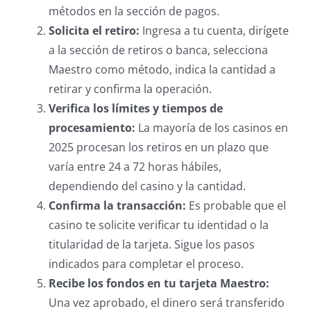
métodos en la sección de pagos.
Solicita el retiro:
Ingresa a tu cuenta, dirígete
a la sección de retiros o banca, selecciona
Maestro como método, indica la cantidad a
retirar y confirma la operación.
Verifica los límites y tiempos de
procesamiento:
La mayoría de los casinos en
2025 procesan los retiros en un plazo que
varía entre 24 a 72 horas hábiles,
dependiendo del casino y la cantidad.
Confirma la transacción:
Es probable que el
casino te solicite verificar tu identidad o la
titularidad de la tarjeta. Sigue los pasos
indicados para completar el proceso.
Recibe los fondos en tu tarjeta Maestro:
Una vez aprobado, el dinero será transferido