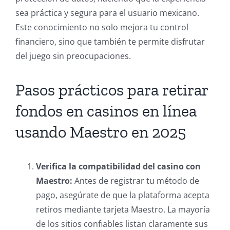
sea práctica y segura para el usuario mexicano.
Este conocimiento no solo mejora tu control
financiero, sino que también te permite disfrutar
del juego sin preocupaciones.
Pasos prácticos para retirar
fondos en casinos en línea
usando Maestro en 2025
Verifica la compatibilidad del casino con
Maestro:
Antes de registrar tu método de
pago, asegúrate de que la plataforma acepta
retiros mediante tarjeta Maestro. La mayoría
de los sitios confiables listan claramente sus