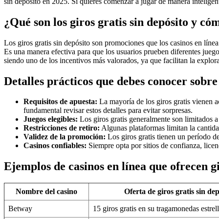
sin depósito en 2025. Si quieres comenzar a jugar de manera inteligent
¿Qué son los giros gratis sin depósito y c
Los giros gratis sin depósito son promociones que los casinos en línea
Es una manera efectiva para que los usuarios prueben diferentes juego
siendo uno de los incentivos más valorados, ya que facilitan la explo
Detalles prácticos que debes conocer sobre 
Requisitos de apuesta:
La mayoría de los giros gratis vienen a
fundamental revisar estos detalles para evitar sorpresas.
Juegos elegibles:
Los giros gratis generalmente son limitados a
Restricciones de retiro:
Algunas plataformas limitan la cantidad
Validez de la promoción:
Los giros gratis tienen un período d
Casinos confiables:
Siempre opta por sitios de confianza, licen
Ejemplos de casinos en línea que ofrecen gi
Nombre del casino
Oferta de giros gratis sin dep
Betway
15 giros gratis en su tragamonedas estrel