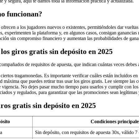
e y segura, aquí te damos toda la información práctica y actualizada.
ómo funcionan?
 ofrecen a los jugadores nuevos o existentes, permitiéndoles dar vuelta
s, experimenten la plataforma y, en algunos casos, consigan ganancias r
ración sin compromiso financiero y aumentan las probabilidades de gana
los giros gratis sin depósito en 2025
compañados de requisitos de apuesta, que indican cuántas veces debes ap
 ciertos tragamonedas. Es importante verificar cuáles están incluidos e
 máxima que puedes retirar tras usar los giros gratis. Lee siempre las 
e vigencia. No dejes pasar mucho tiempo para usarlos y cumplir con los r
ciados y regulados, para garantizar que las promociones sean legítimas 
ros gratis sin depósito en 2025
ósito
Condiciones principale
la
Sin depósito, con requisitos de apuesta 30x, válido 7 