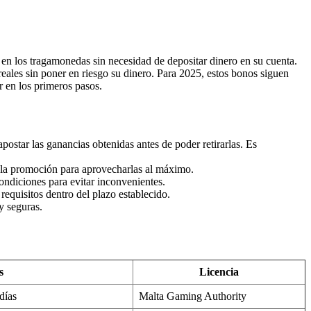
s en los tragamonedas sin necesidad de depositar dinero en su cuenta.
eales sin poner en riesgo su dinero. Para 2025, estos bonos siguen
r en los primeros pasos.
ostar las ganancias obtenidas antes de poder retirarlas. Es
n la promoción para aprovecharlas al máximo.
condiciones para evitar inconvenientes.
equisitos dentro del plazo establecido.
y seguras.
s
Licencia
días
Malta Gaming Authority