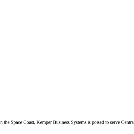
 on the Space Coast, Kemper Business Systems is poised to serve Centra