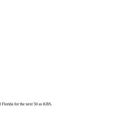
l Florida for the next 50 as KBS.