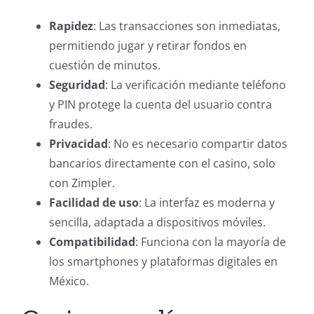
Rapidez
: Las transacciones son inmediatas,
permitiendo jugar y retirar fondos en
cuestión de minutos.
Seguridad
: La verificación mediante teléfono
y PIN protege la cuenta del usuario contra
fraudes.
Privacidad
: No es necesario compartir datos
bancarios directamente con el casino, solo
con Zimpler.
Facilidad de uso
: La interfaz es moderna y
sencilla, adaptada a dispositivos móviles.
Compatibilidad
: Funciona con la mayoría de
los smartphones y plataformas digitales en
México.