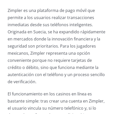
Zimpler es una plataforma de pago móvil que
permite a los usuarios realizar transacciones
inmediatas desde sus teléfonos inteligentes.
Originada en Suecia, se ha expandido rápidamente
en mercados donde la innovación financiera y la
seguridad son prioritarios. Para los jugadores
mexicanos, Zimpler representa una opción
conveniente porque no requiere tarjetas de
crédito o débito, sino que funciona mediante la
autenticación con el teléfono y un proceso sencillo
de verificación.
El funcionamiento en los casinos en línea es
bastante simple: tras crear una cuenta en Zimpler,
el usuario vincula su número telefónico y, si lo