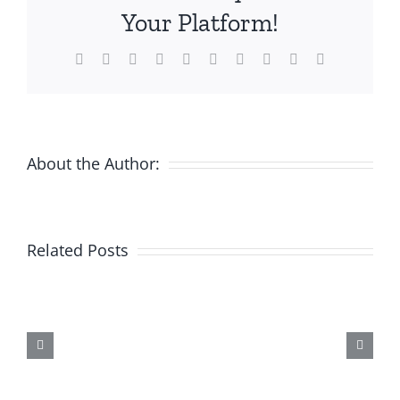
Zimpler
Your Platform!
Facebook
X
Reddit
LinkedIn
WhatsApp
Tumblr
Pinterest
Vk
Xing
Email
About the Author:
Online
Online
The
Gambling
Free
Related Posts
Gambling
Ulti
Enterprises:
Slots
Enterprises
Guid
The
Online
That
to
Ultimate
No
Accept
Live
Guide
Download:
Mastercard:
Roul