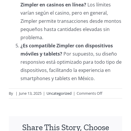
Zimpler en casinos en línea?
Los límites
varían según el casino, pero en general,
Zimpler permite transacciones desde montos
pequeños hasta cantidades elevadas sin
problema.
¿Es compatible Zimpler con dispositivos
móviles y tablets?
Por supuesto, su diseño
responsivo está optimizado para todo tipo de
dispositivos, facilitando la experiencia en
smartphones y tablets en México.
on
By
|
June 13, 2025
|
Uncategorized
|
Comments Off
Casinos
en
línea
con
Share This Story, Choose
retiro