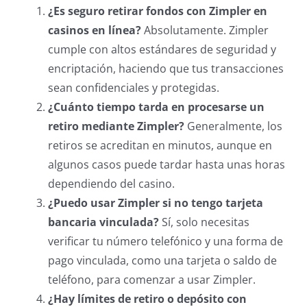
¿Es seguro retirar fondos con Zimpler en
casinos en línea?
Absolutamente. Zimpler
cumple con altos estándares de seguridad y
encriptación, haciendo que tus transacciones
sean confidenciales y protegidas.
¿Cuánto tiempo tarda en procesarse un
retiro mediante Zimpler?
Generalmente, los
retiros se acreditan en minutos, aunque en
algunos casos puede tardar hasta unas horas
dependiendo del casino.
¿Puedo usar Zimpler si no tengo tarjeta
bancaria vinculada?
Sí, solo necesitas
verificar tu número telefónico y una forma de
pago vinculada, como una tarjeta o saldo de
teléfono, para comenzar a usar Zimpler.
¿Hay límites de retiro o depósito con