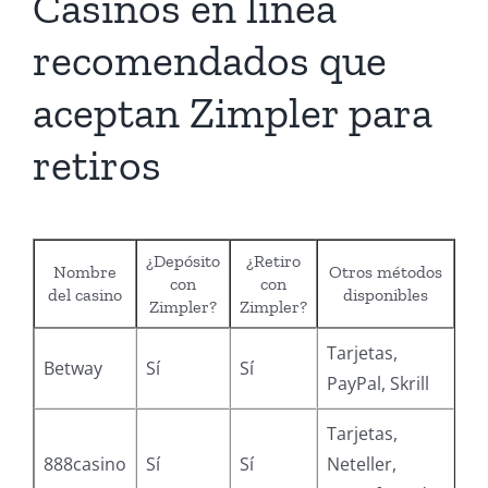
Casinos en línea
recomendados que
aceptan Zimpler para
retiros
¿Depósito
¿Retiro
Nombre
Otros métodos
con
con
del casino
disponibles
Zimpler?
Zimpler?
Tarjetas,
Betway
Sí
Sí
PayPal, Skrill
Tarjetas,
888casino
Sí
Sí
Neteller,