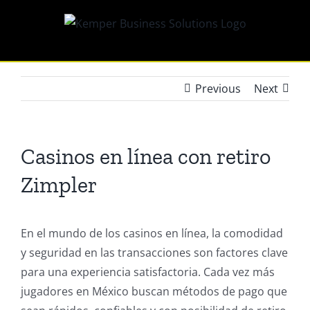
Skip
to
content
Previous
Next
Casinos en línea con retiro
Zimpler
En el mundo de los casinos en línea, la comodidad
y seguridad en las transacciones son factores clave
para una experiencia satisfactoria. Cada vez más
jugadores en México buscan métodos de pago que