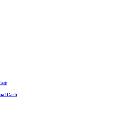
depositar
y
retirar
dinero
de
casinos
con
Soriana
Cash
tual Cash