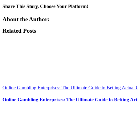
Share This Story, Choose Your Platform!
Facebook
X
Reddit
LinkedIn
WhatsApp
Tumblr
Pinterest
Vk
Xing
Email
About the Author:
Related Posts
Online Gambling Enterprises: The Ultimate Guide to Betting Actual 
Online Gambling Enterprises: The Ultimate Guide to Betting Ac