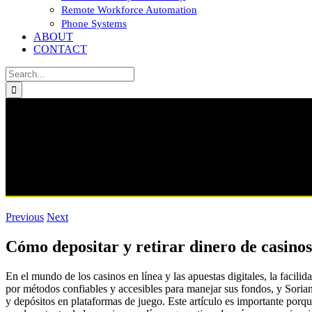
Remote Workforce Automation
Phone Systems
ABOUT
CONTACT
Search
for:
Previous
Next
Cómo depositar y retirar dinero de casino
En el mundo de los casinos en línea y las apuestas digitales, la facil
por métodos confiables y accesibles para manejar sus fondos, y Soria
y depósitos en plataformas de juego. Este artículo es importante porq