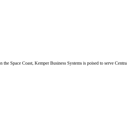
 on the Space Coast, Kemper Business Systems is poised to serve Centra