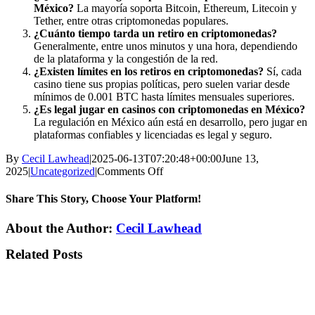
México?
La mayoría soporta Bitcoin, Ethereum, Litecoin y
Tether, entre otras criptomonedas populares.
¿Cuánto tiempo tarda un retiro en criptomonedas?
Generalmente, entre unos minutos y una hora, dependiendo
de la plataforma y la congestión de la red.
¿Existen límites en los retiros en criptomonedas?
Sí, cada
casino tiene sus propias políticas, pero suelen variar desde
mínimos de 0.001 BTC hasta límites mensuales superiores.
¿Es legal jugar en casinos con criptomonedas en México?
La regulación en México aún está en desarrollo, pero jugar en
plataformas confiables y licenciadas es legal y seguro.
By
Cecil Lawhead
|
2025-06-13T07:20:48+00:00
June 13,
on
2025
|
Uncategorized
|
Comments Off
Top
de
Share This Story, Choose Your Platform!
casinos
con
Facebook
X
Reddit
LinkedIn
WhatsApp
Tumblr
Pinterest
Vk
Xing
Email
About the Author:
Cecil Lawhead
retiro
en
Related Posts
criptomoneda
México