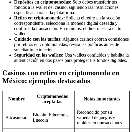
Depósitos en criptomonedas:
Solo debes transferir tus
fondos a la wallet del casino, siguiendo las instrucciones
específicas para cada plataforma.
Retiro en criptomonedas:
Solicita el retiro en la sección
correspondiente, selecciona la moneda digital deseada y
confirma la transacción. En minutos, el dinero estará en tu
wallet.
Cuidado con las tarifas:
Algunos casinos cobran comisiones
por retiros en criptomonedas, revisa las políticas antes de
solicitar tu extracción.
Seguridad en las wallets:
Usa wallets confiables y habilita la
autenticación en dos pasos para proteger tus fondos digitales.
Casinos con retiro en criptomoneda en
México: ejemplos destacados
Criptomonedas
Nombre
Notas importantes
aceptadas
Reconocido por su
Bitcoin, Ethereum,
Bitcasino.io
variedad de juegos y
Litecoin
rapidez en transacciones.