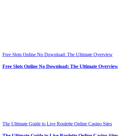
Free Slots Online No Download: The Ultimate Overview
Free Slots Online No Download: The Ultimate Overview
The Ultimate Guide to Live Roulette Online Casino Sites
The Ultimate Guide to Live Roulette Online Casino Sites