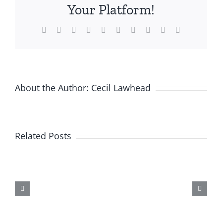
sin
Your Platform!
depósito
México
Facebook
X
Reddit
LinkedIn
WhatsApp
Tumblr
Pinterest
Vk
Xing
Email
About the Author:
Cecil Lawhead
Online
Online
The
Gambling
Free
Related Posts
Gambling
Ulti
Enterprises:
Slots
Enterprises
Guid
The
Online
That
to
Ultimate
No
Accept
Live
Guide
Download:
Mastercard:
Roul