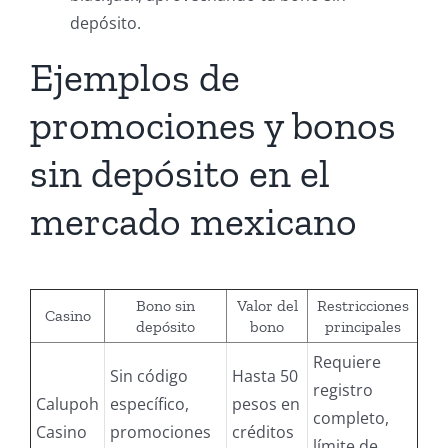
depósito.
Ejemplos de
promociones y bonos
sin depósito en el
mercado mexicano
Bono sin
Valor del
Restricciones
Casino
depósito
bono
principales
Requiere
Sin código
Hasta 50
registro
Calupoh
específico,
pesos en
completo,
Casino
promociones
créditos
límite de