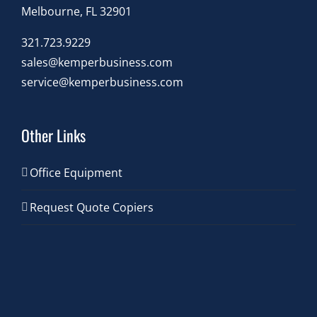
Melbourne, FL 32901
321.723.9229
sales@kemperbusiness.com
service@kemperbusiness.com
Other Links
Office Equipment
Request Quote Copiers