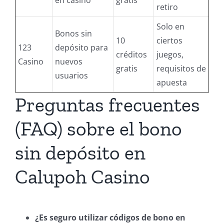
en casino
gratis
retiro
Solo en
Bonos sin
10
ciertos
123
depósito para
créditos
juegos,
Casino
nuevos
gratis
requisitos de
usuarios
apuesta
Preguntas frecuentes
(FAQ) sobre el bono
sin depósito en
Calupoh Casino
¿Es seguro utilizar códigos de bono en