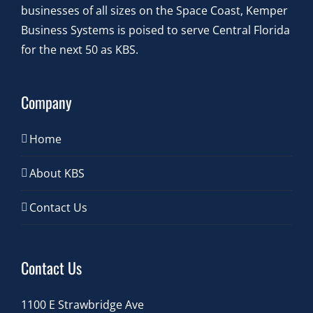
businesses of all sizes on the Space Coast, Kemper
Business Systems is poised to serve Central Florida
for the next 50 as KBS.
Company
Home
About KBS
Contact Us
Contact Us
1100 E Strawbridge Ave