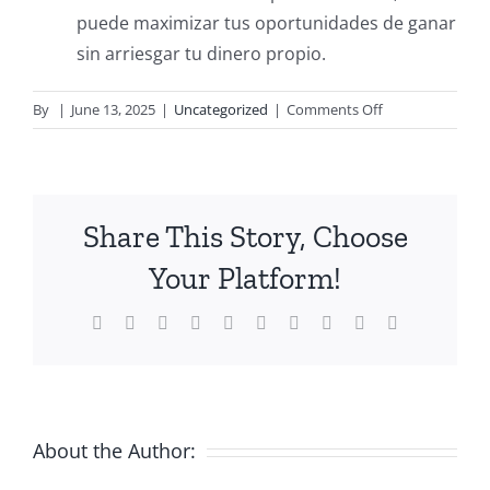
puede maximizar tus oportunidades de ganar
sin arriesgar tu dinero propio.
on
By
|
June 13, 2025
|
Uncategorized
|
Comments Off
Calupoh
casino
código
de
Share This Story, Choose
bono
sin
Your Platform!
depósito
México
Facebook
X
Reddit
LinkedIn
WhatsApp
Tumblr
Pinterest
Vk
Xing
Email
About the Author: