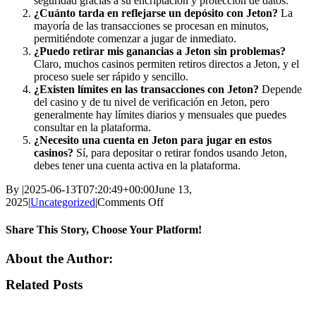
seguridad gracias a su encriptación y protección de datos.
¿Cuánto tarda en reflejarse un depósito con Jeton?
La
mayoría de las transacciones se procesan en minutos,
permitiéndote comenzar a jugar de inmediato.
¿Puedo retirar mis ganancias a Jeton sin problemas?
Claro, muchos casinos permiten retiros directos a Jeton, y el
proceso suele ser rápido y sencillo.
¿Existen límites en las transacciones con Jeton?
Depende
del casino y de tu nivel de verificación en Jeton, pero
generalmente hay límites diarios y mensuales que puedes
consultar en la plataforma.
¿Necesito una cuenta en Jeton para jugar en estos
casinos?
Sí, para depositar o retirar fondos usando Jeton,
debes tener una cuenta activa en la plataforma.
By
|
2025-06-13T07:20:49+00:00
June 13,
on
2025
|
Uncategorized
|
Comments Off
Casinos
en
Share This Story, Choose Your Platform!
línea
verificados
Facebook
X
Reddit
LinkedIn
WhatsApp
Tumblr
Pinterest
Vk
Xing
Email
About the Author:
con
Jeton
Related Posts