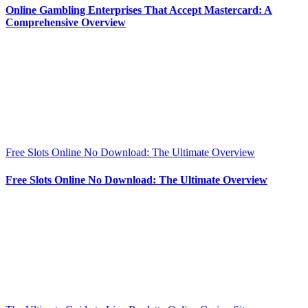
Online Gambling Enterprises That Accept Mastercard: A
Comprehensive Overview
Free Slots Online No Download: The Ultimate Overview
Free Slots Online No Download: The Ultimate Overview