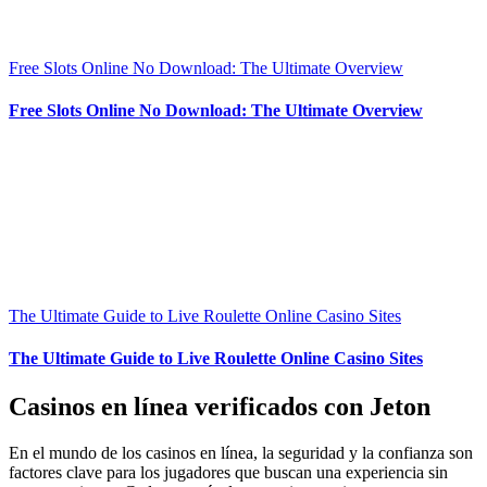
Free Slots Online No Download: The Ultimate Overview
Free Slots Online No Download: The Ultimate Overview
The Ultimate Guide to Live Roulette Online Casino Sites
The Ultimate Guide to Live Roulette Online Casino Sites
Casinos en línea verificados con Jeton
En el mundo de los casinos en línea, la seguridad y la confianza son
factores clave para los jugadores que buscan una experiencia sin