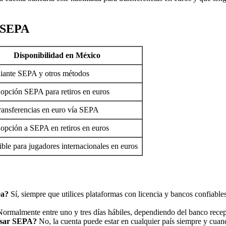
e SEPA
Disponibilidad en México
diante SEPA y otros métodos
 opción SEPA para retiros en euros
transferencias en euro vía SEPA
 opción a SEPA en retiros en euros
ble para jugadores internacionales en euros
ea?
Sí, siempre que utilices plataformas con licencia y bancos confiabl
ormalmente entre uno y tres días hábiles, dependiendo del banco recep
 usar SEPA?
No, la cuenta puede estar en cualquier país siempre y cua