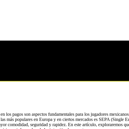
dad en los pagos son aspectos fundamentales para los jugadores mexican
de las más populares en Europa y en ciertos mercados es SEPA (Single E
yor comodidad, seguridad y rapidez. En este artículo, exploraremos qué