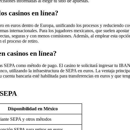
isiones informadas al elegir tu sitio de apuestas.
os casinos en línea?
nero en euros dentro de Europa, unificando los procesos y reduciendo co
rmas internacionales. Para los jugadores mexicanos, que suelen apostar
rectas, seguras y con menos comisiones. Además, al emplear esta opción
el proceso de retiro.
n casinos en línea?
ionas SEPA como método de pago. El casino te solicitará ingresar tu IB
banco, utilizando la infraestructura de SEPA en euros. La ventaja princip
u cuenta bancaria esté habilitada para transferencias en euros y que te
e SEPA
Disponibilidad en México
diante SEPA y otros métodos
 opción SEPA para retiros en euros