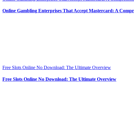
Online Gambling Enterprises That Accept Mastercard: A Compr
Free Slots Online No Download: The Ultimate Overview
Free Slots Online No Download: The Ultimate Overview