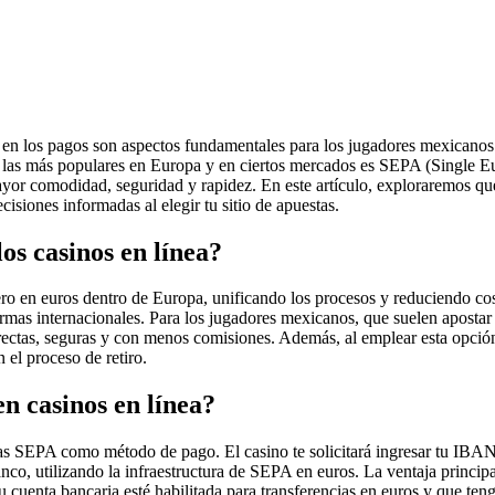
dad en los pagos son aspectos fundamentales para los jugadores mexican
de las más populares en Europa y en ciertos mercados es SEPA (Single E
yor comodidad, seguridad y rapidez. En este artículo, exploraremos qué
isiones informadas al elegir tu sitio de apuestas.
os casinos en línea?
nero en euros dentro de Europa, unificando los procesos y reduciendo co
rmas internacionales. Para los jugadores mexicanos, que suelen apostar
rectas, seguras y con menos comisiones. Además, al emplear esta opción
el proceso de retiro.
n casinos en línea?
ionas SEPA como método de pago. El casino te solicitará ingresar tu IB
banco, utilizando la infraestructura de SEPA en euros. La ventaja princip
u cuenta bancaria esté habilitada para transferencias en euros y que te